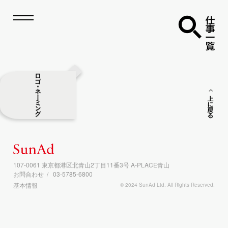
仕事一覧
ン
ト
リ
ン
ト
リ
ト
ェ
・
ン
ン
ド
ほ
う
と
う
ト
ン
ト
リ
プ
リ
ゴ
・
ン
ゴ
・
ン
ゴ
・
ン
ゴ
・
ン
ゴ
・
ン
ゴ
・
ン
ゴ
・
ン
ゴ
・
ン
ゴ
・
ン
ゴ
・
ン
ゴ
・
ン
ゴ
・
ン
ゴ
・
ン
ゴ
・
ン
ゴ
・
ン
ゴ
・
ン
ゴ
・
ン
ゴ
・
ン
ゴ
・
ン
ゴ
・
ン
ゴ
・
ン
ゴ
・
ン
ゴ
・
ン
ゴ
・
ン
ゴ
・
ン
ゴ
・
ン
ゴ
・
ン
ロ
伊藤忠商事
虎ノ門ヒルズ
青天の霹靂
ゴ
新
新
新
新
・
ネーミ
上に戻る
ン
グ
107-0061 東京都港区北青山2丁目11番3号 A-PLACE青山
お問合わせ
03-5785-6800
基本情報
© 2024 SunAd Ltd. All Rights Reserved.
ラ