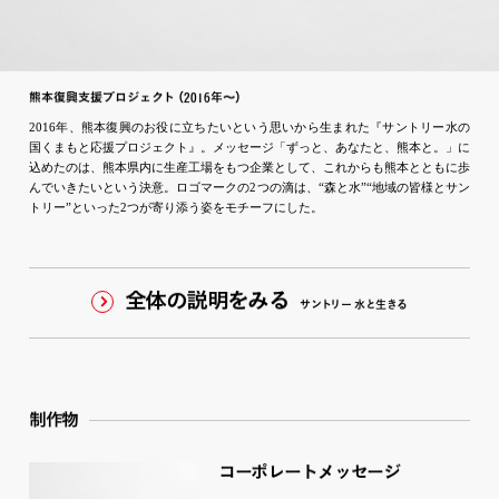
熊本復興支援プロジェ
ク
ト
（2016年〜
）
2016年、熊本復興のお役に立ちたいという思いから生まれた『サントリー水の
国くまもと応援プロジェクト』。メッセージ「ずっと、あなたと、熊本と。」に
込めたのは、熊本県内に生産工場をもつ企業として、これからも熊本とともに歩
んでいきたいという決意。ロゴマークの2つの滴は、“森と水”“地域の皆様とサン
トリー”といった2つが寄り添う姿をモチーフにした。
全体の説明をみる
サ
ン
ト
リ
ー
水と生きる
制作物
コーポレ
ー
ト
メ
ッ
セージ