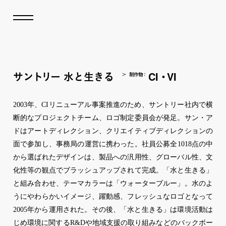
CI
VI
サ
ン
ト
リ
ー
水と生きる
・
制作
物
：
2003年、CIリニューアル事案推進のため、サントリー社内で横
断的なプロジェクトチーム、ロゴ制定委員会が発足。サン・ア
ドはアートディレクション、クリエイティブディレクションの
面で参加し、事務局の運営に携わった。社員公募全1018点の中
から選ばれたデザインは、製品への汎用性、グローバル性、文
化性等の観点でブラッシュアップされて完成。「水と生きる」
と組み合わせ、テーマカラーは「ウォーターブルー」。水のよ
うにやわらかいイメージ、躍動感、フレッシュなロゴとなって
2005年から運用された。その後、「水と生きる」は環境活動は
じめ環境に関するR&Dや地域支援の取り組みなどのバックボー