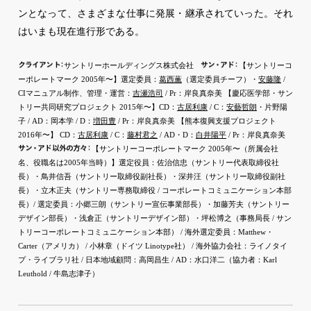
ンとなって、さまざまな仕事に発展・継承されていった。それ
はいまも現在進行形である。
クライア
ン
ト
：
サ
ン
・
ア
ド
：
サントリーホールディングス株式会社
【サントリーコ
ーポレートマーク 2005年〜】選定委員：
葛西薫
（選定委員チーフ）・
安藤隆
/
CIマニュアル制作、管理・運営：
吉瀬浩司
/ Pr：岸良真奈美 【慶応医学部・サン
トリー共同研究プロジェクト 2015年〜】CD：
古居利康
/ C：
安藝哲朗
・片野陽
子 / AD：岡本学 / D：
増田豊
/ Pr：岸良真奈美 【熊本復興支援プロジェクト
2016年〜】 CD：
古居利康
/ C：
藤村君之
/ AD・D：
白井陽平
/ Pr：岸良真奈美
サ
ン
・
ア
ド
以外の方
々
：
【サントリーコーポレートマーク 2005年〜（所属会社
名、役職名は2005年当時）】選定役員：佐治信忠（サントリー代表取締役社
長）・鳥井信吾（サントリー取締役副社長）・深井汪（サントリー取締役副社
長）・立木正夫（サントリー専務取締役 / コーポレートコミュニケーション本部
長）/ 選定委員：小郷三朗（サントリー宣伝事業部長）・加藤芳夫（サントリー
デザイン部長）・浅倉正（サントリーデザイン部）・坪松博之（事務局長 / サン
トリーコーポレートコミュニケーション本部） / 海外選定委員：Matthew・
Carter（アメリカ） / 小林章（ドイツ Linotype社） / 海外協力会社：ライノタイ
プ・ライブラリ社 / 日本地域顧問：高岡昌生 / AD：水口洋二（協力者：Karl
Leuthold / 牛島志津子）