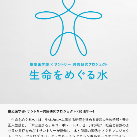
慶応医学
部
・
サ
ン
ト
リ
ー共同研究プロジェ
ク
ト
（2015年〜
）
「生命をめぐる水」は、生体内の水に関する研究を進める慶応大学医学部・安井
正人教授と、「水と生きる」をコーポレートメッセージに掲げ、社会と自然のよ
り良い共存をめざすサントリーが協働し、水と健康の関係をさぐるプロジェク
ト。サン・アドはプロジェクトのネーミングとシンボルマークのデザイン、