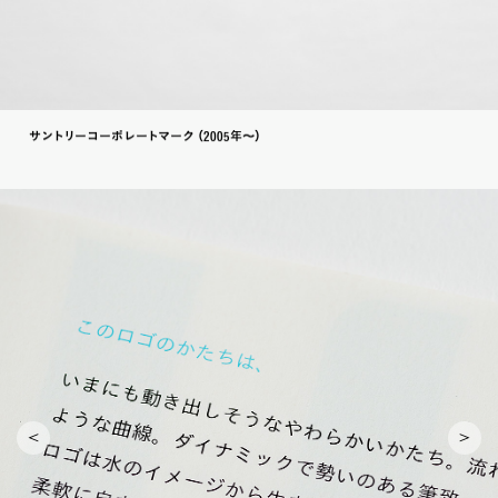
サ
ン
ト
リ
ーコーポレ
ー
ト
マー
ク
（2005年〜
）