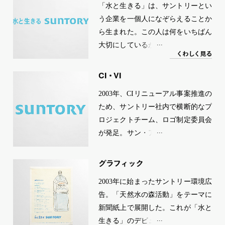
「水と生きる」は、サントリーとい
う企業を一個人になぞらえることか
ら生まれた。この人は何をいちばん
大切にしているか。何によって生か
く
わ
し
く
見る
されているか。「僕はきみと生き
る」と言えば、それは恥ずかしいく
CI
VI
・
らいストレートな愛の告白になる。
2003年、CIリニューアル事案推進の
「水と生きる」はサントリーの
ため、サントリー社内で横断的なプ
「水」に対する、とても真摯な愛の
ロジェクトチーム、ロゴ制定委員会
告白と言える。水なしでは生きてい
が発足。サン・アドはアートディレ
けないから、水を生み出してくれる
クション、クリエイティブディレク
自然環境を、これはもう必死で守
ションの面で参加し、事務局の運営
グラフ
ィ
ッ
ク
る。社会に水の恵みをお届けするこ
に携わった。社員公募全1018点の中
とで、こころの潤いも提供してい
2003年に始まったサントリー環境広
から選ばれたデザインは、製品への
く。環境保全も企業活動も、すべて
告。「天然水の森活動」をテーマに
汎用性、グローバル性、文化性等の
水で循環していく。社員も水のよう
新聞紙上で展開した。これが「水と
観点でブラッシュアップされて完
に自由奔放に仕事に挑戦する。「水
生きる」のデビューとなった。その
成。「水と生きる」と組み合わせ、