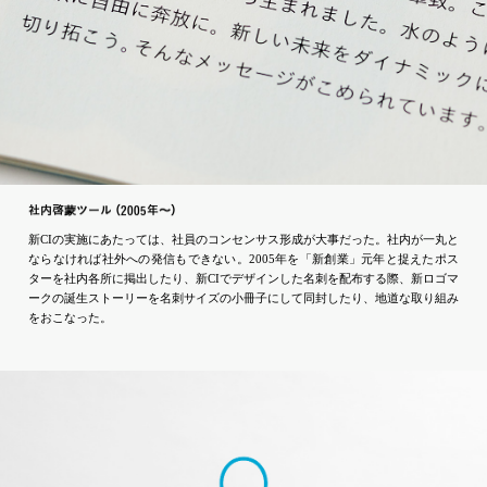
社内啓蒙ツー
ル
（2005年〜
）
新CIの実施にあたっては、社員のコンセンサス形成が大事だった。社内が一丸と
ならなければ社外への発信もできない。2005年を「新創業」元年と捉えたポス
ターを社内各所に掲出したり、新CIでデザインした名刺を配布する際、新ロゴマ
ークの誕生ストーリーを名刺サイズの小冊子にして同封したり、地道な取り組み
をおこなった。