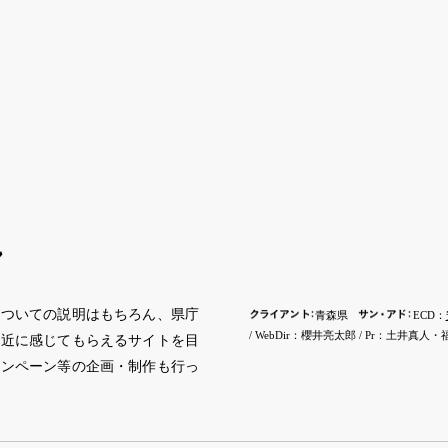
ン
についての説明はもちろん、県庁
クライア
ン
ト
：
サ
ン
・
ア
ド
：
青森県
ECD：
/ WebDir：櫻井亮太郎 / Pr：土井真
身近に感じてもらえるサイトを目
ャンペーン等の企画・制作も行っ