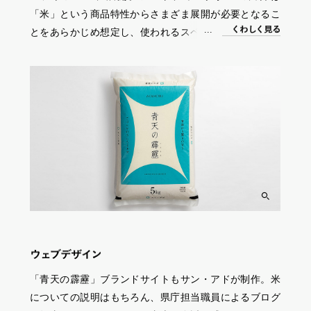
「米」という商品特性からさまざま展開が必要となるこ
く
わ
し
く
見る
とをあらかじめ想定し、使われるスペースやモノによっ
て可変可能なロゴマークを制作していた。青色のキーカ
ラーは食品としては珍しいが、ブランド米としての高級
感を意識して品の良い印象に仕上げている。
ウェブデザイン
「青天の霹靂」ブランドサイトもサン・アドが制作。米
についての説明はもちろん、県庁担当職員によるブログ