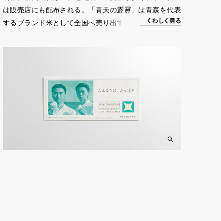
は販売店にも配布される。「青天の霹靂」は青森を代表
く
わ
し
く
見る
するブランド米として全国へ売り出すことを目指してい
るが、地元の方々にその取り組みを理解し応援してもら
うこともブランド化のために欠かせない。内外へどんな
メッセージを伝えていくか、長期的な視野を持って広告
を制作している。