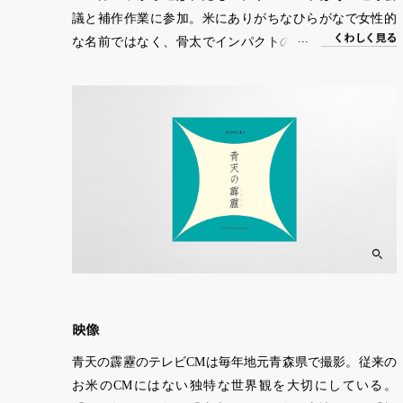
議と補作作業に参加。米にありがちなひらがなで女性的
く
わ
し
く
見る
な名前ではなく、骨太でインパクトのある名前を選出し
た。シンボルマークは、天を裂くように霹靂（稲妻）が
走り、何かが飛び出てくるイメージ。「空に向かっての
びのびと手足を伸ばしているようにも見える。そんな気
分も感じてもらえれば」（アートディレクター白井）
映像
青天の霹靂のテレビCMは毎年地元青森県で撮影。従来の
お米のCMにはない独特な世界観を大切にしている。