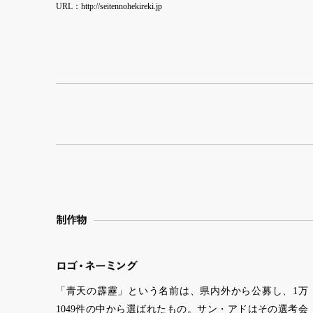
URL：http://seitennohekireki.jp
制作物
ロ
ゴ
・
ネーミ
ン
グ
「青天の霹靂」という名前は、県内外から公募し、1万
1049件の中から選ばれたもの。サン・アドはその選考会