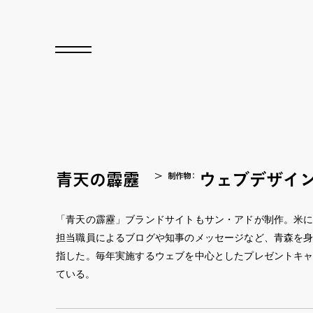
青天の霹靂
ウェブデザイ
制作
物
：
「青天の霹靂」ブランドサイトもサン・アドが制作。米
担当職員によるブログや知事のメッセージなど、青森を
指した。毎年実施するウェブを中心としたプレゼントキ
ている。