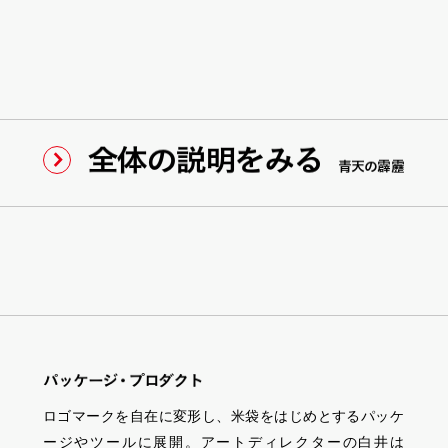
全体の説明をみる
青天の霹靂
パ
ッ
ケー
ジ
・
プロダ
ク
ト
ロゴマークを自在に変形し、米袋をはじめとするパッケ
ージやツールに展開。アートディレクターの白井は