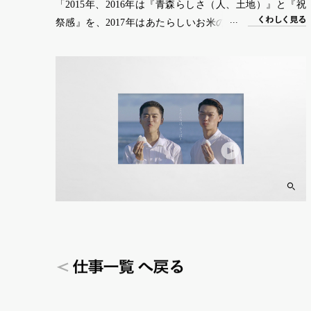
「2015年、2016年は『青森らしさ（人、土地）』と『祝
く
わ
し
く
見る
祭感』を、2017年はあたらしいお米の味との『出会い』
をテーマにCMを作りました。アキ・カウリスマキや北野
武の映画の世界観を参考にしています。」（プランナ
ー・ディレクター奥野）
仕事一覧 へ戻る