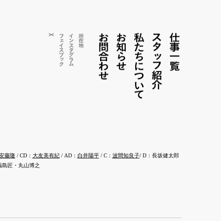
お問合わせ
お知らせ
私たちについて
ス
仕事一覧
X
フェイス
インス
所在地
タ
タ
ッ
グ
ブ
ラ
ッ
フ紹介
ム
ク
安藤隆
/ CD：
大友美有紀
/ AD：
白井陽平
/ C：
波間知良子
/ D：長坂健太郎
人・福島匠・丸山博之