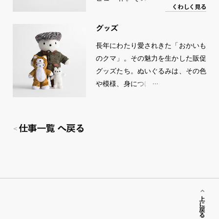
く
わ
し
く
見る
ど”降板”したが1998年に復活。表現
手法を徐々に進化させながら活躍し
グ
ッ
ズ
てきた。「おかいものクマ」は、ま
長年にわたり愛されきた「おかいも
さに広告界の技術革新とともに歩ん
のクマ」。その魅力を生かした販促
できたともいえそうだ。
グッズたち。ぬいぐるみは、その色
や模様、身につけたコスチューム、
干支バージョンやコラボレーション
企画なども含め、数え切れないほど
の種類が存在。その他、オリジナル
仕事一覧 へ戻る
のブックや缶バッジ、ポーチ、手ぬ
ぐい、スリッパ、団扇などなど。バ
ーゲンを盛り上げるべく、「おかい
ものクマ」は縦横無尽に活躍してい
る。
上に戻る