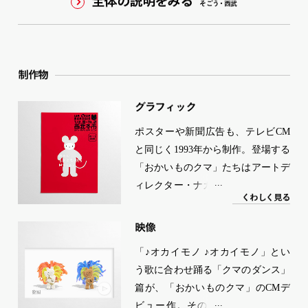
全体の説明をみる
そ
ご
う
・
西武
制作物
グラフ
ィ
ッ
ク
ポスターや新聞広告も、テレビCM
と同じく1993年から制作。登場する
「おかいものクマ」たちはアートデ
ィレクター・ナガクラの手書きによ
く
わ
し
く
見る
るものだった。その後、テレビCM
で立体的なクマが登場する2000年前
映像
後のタイミングで、グラフィック広
「♪オカイモノ ♪オカイモノ」とい
告にも立体版が登場。現在では必要
う歌に合わせ踊る「クマのダンス」
に応じて、「立体」と「平面」が使
篇が、「おかいものクマ」のCMデ
い分けられている。
ビュー作。その後、1995年にいち