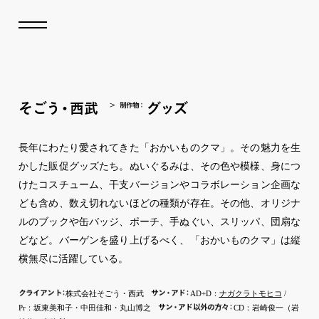
そ
ご
う
・
西武
グ
ッ
ズ
制作
物
：
長年にわたり愛されてきた「おかいものクマ」。その魅力を生
かした販促グッズたち。ぬいぐるみは、その色や模様、身につ
けたコスチューム、干支バージョンやコラボレーション企画な
ども含め、数え切れないほどの種類が存在。その他、オリジナ
ルのブックや缶バッジ、ポーチ、手ぬぐい、スリッパ、団扇な
どなど。バーゲンを盛り上げるべく、「おかいものクマ」は縦
横無尽に活躍している。
クライア
ン
ト
：
サ
ン
・
ア
ド
：
株式会社そごう・西武
AD+D：
ナガクラトモヒコ
/
サ
ン
・
ア
ド
以外の方
々
：
Pr：坂東美和子・中田佳和・丸山博之
CD：岩崎俊一（岩