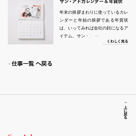
サ
ン
・
ア
ド
カレンダー
&
年賀状
し」「いちねんせい」など、春に道
年末の挨拶まわりに使っているカレ
端で遭遇しそうなモノやコトのイラ
ンダーと年始の挨拶である年賀状
ストが描かれている。これを散歩中
は、いってみれば会社の顔になるア
に持ち歩き、絵柄にあるものを見つ
イテム。サン・アドでは毎年、デザ
けたら穴を開けていく。「いつもの
く
わ
し
く
見る
イナー、コピーライター、カメラマ
お出かけを、もっと楽しいお出かけ
ンといったクリエイティブ部門のス
に」をコンセプトとしたこのゲーム
タッフが企画・デザインを担当。コ
は、SNSで話題になったことをきっ
仕事一覧 へ戻る
ミュニケーションを扱うサン・アド
かけに、通販サイトでの売り上げ
にとっては、カレンダーや年賀状も
No.１、各種TV やネットニュースの
会社らしさを表現する重要なアイテ
取材を多数受けるなど、従来のサ
ムとなっている。
ン・アドの枠を超えて広く話題にな
った。2020年ACC賞デザイン部門で
上に戻る
ゴールド、ブランデッド・コミュニ
ケーション部門でブロンズを受賞。