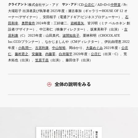
クライア
ン
ト
：
サ
ン
・
ア
ド
：
株式会社サン・アド
CD:
公庄仁
/ AD+D+I:
中野直
/ Pr:
大場彩子 出演者及び執筆者 2025年度：瀬古泰加（ギャラリーHOUSE OF 12 オ
ーナー/デザイナー）、安田桜子（電通アドギア/ビジネスプロデューサー）、
石
田和幸
、
奥野俊作
2024年度：三好健二、
岩崎亜矢
、皆川明（ミナ ペルホネン 創
設者/デザイナー）、中江和仁（映像ディレクター）、坂東美和子（出演）・
古
居利康
（C） 2023年度：山田真代、
波間知良子
、栗林和明（CHOCOLATE
Inc.CCO/プランナー）、なかじましんや（CMディレクター）、伊比由理恵 2022
年度：
小島潤一
、
古居利康
、
中山智裕
、岡ゆかり、
大森めぐみ
2021年度：
公庄
仁
、
藤村君之
、
安藤隆
、
内藤零
、
白井陽平
2020年度：
公庄仁
（出演・C）、荒
木拓也（出演）、
笠原千昌
（出演）、藤田佳子（出演）
全体の説明をみる