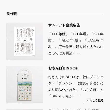
制作物
サ
ン
・
ア
ド
企業広告
「TDC年鑑」「TCC年鑑」「ACC年
鑑」「ADC年鑑」「JAGDA年
鑑」。広告業界に籍を置く人たちに
とってはお馴染みの年鑑に、毎年自
社の企業広告を出稿している。2020
年からは「サン・アドの中の人」
BINGO
おさんぽ
®︎
2021年からは「私とサン・アド」と
おさんぽBINGO®︎は、社内プロジェ
いうテーマで社員が登場。さまざま
クト「ブンケン」（文具研究会）に
な職種のメンバーが在籍している会
より商品化された、「おさんぽ」と
社であり、社員の個性や彼らが感じ
「BINGO」をかけあわせた移動式ビ
た会社の「らしさ」を通して会社の
く
わ
し
く
見る
ンゴゲーム。たとえば「はる」のビ
魅力を発信し続けている。
ンゴカードには、「さくら」「つく