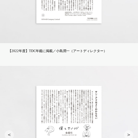
【2022年度】TDC年鑑に掲載／小島潤一（アートディレクター）