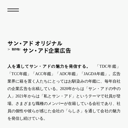
サ
ン
・
ア
ド
オ
リ
ジナル
サ
ン
・
ア
ド
企業広告
制作
物
：
人を通してサン・アドの魅力を発信する。
「TDC年鑑」
「TCC年鑑」「ACC年鑑」「ADC年鑑」「JAGDA年鑑」。広告
業界に籍を置く人たちにとってはお馴染みの年鑑に、毎年自社
の企業広告を出稿している。2020年からは「サン・アドの中の
人」2021年からは「私とサン・アド」というテーマで社員が登
場。さまざまな職種のメンバーが在籍している会社であり、社
員の個性や彼らが感じた会社の「らしさ」を通して会社の魅力
を発信し続けている。