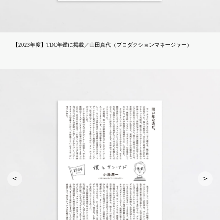
【2023年度】TDC年鑑に掲載／山田真代（プロダクションマネージャー）