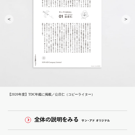
【2020年度】TDC年鑑に掲載／公庄仁（コピーライター）
全体の説明をみる
サ
ン
・
ア
ド
オ
リ
ジナル