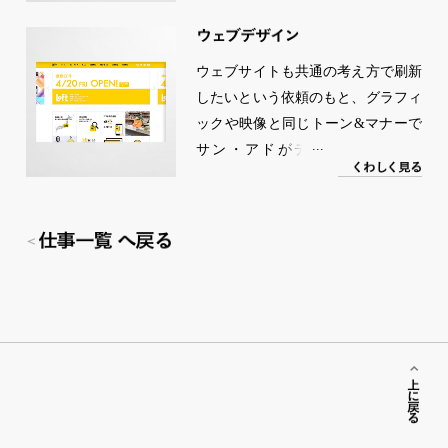
き』がつまった清々しい日常をテー
マに、他愛のないささやかな幸福の
ウェブデザイン
瞬間をなるべくそのままゴロッと映
ウェブサイトも共通の考え方で刷新
像化しました」（奥野）。
したいという依頼のもと、グラフィ
ックや映像と同じトーン&マナーで
サン・アドがディレクション。
く
わ
し
く
見る
WEBバナーなどの制作もおこなっ
た。
仕事一覧 へ戻る
上に戻る