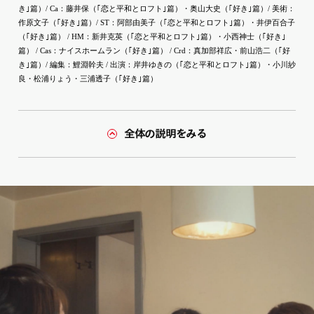
き｣篇）/ Ca：藤井保（｢恋と平和とロフト｣篇）・奥山大史（｢好き｣篇）/ 美術：
作原文子（｢好き｣篇）/ ST：阿部由美子（｢恋と平和とロフト｣篇）・井伊百合子
（｢好き｣篇） / HM：新井克英（｢恋と平和とロフト｣篇）・小西神士（｢好き｣
篇） / Cas：ナイスホームラン（｢好き｣篇） / Crd：真加部祥広・前山浩二（｢好
き｣篇）/ 編集：鯉淵幹夫 / 出演：岸井ゆきの（｢恋と平和とロフト｣篇）・小川紗
良・松浦りょう・三浦透子（｢好き｣篇）
全体の説明をみる