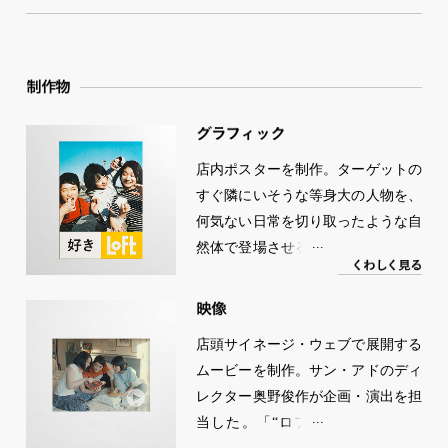
制作物
グラフ
ィ
ッ
ク
店内ポスターを制作。ターゲットの
すぐ隣にいそうな等身大の人物を、
何気ない日常を切り取ったような自
然体で登場させることで、共感をも
く
わ
し
く
見る
ってもらうことを目指した。通常は
端に小さく添えられることの多い企
映像
業ロゴは、大胆に大きくレイアウ
店頭サイネージ・ウェブで展開する
ト。写真・メッセージ・ロゴのみと
ムービーを制作。サン・アドのディ
いう削ぎ落とされたクリエイティブ
レクター奥野俊作が企画・演出を担
が、ロフトらしさと新鮮さを両立さ
当した。「“ロフトガール”の『好
せている。