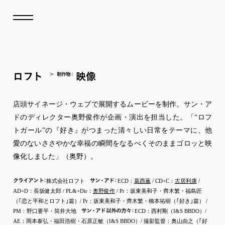
ロ
フ
ト
映像
制作
物
：
店頭サイネージ・ウェブで展開するムービーを制作。サン・ア
ドのディレクター奥野俊作が企画・演出を担当した。「“ロフ
トガール”の『好き』がつまった清々しい日常をテーマに、他
愛のないささやかな幸福の瞬間をなるべくそのままゴロッと映
像化しました」（奥野）。
クライア
ン
ト
：
サ
ン
・
ア
ド
：
株式会社ロフト
ECD：
葛西薫
/ CD+C：
古居利康
/
AD+D：長坂健太郎 / PL&+Dir：
奥野俊作
/ Pr：坂東美和子・齊木繁・福島匠
（｢恋と平和とロフト｣篇）/ Pr：坂東美和子・齊木繁・橋本祐樹（｢好き｣篇） /
サ
ン
・
ア
ド
以外の方
々
：
PM：野口要平・筒井大地
ECD：西村剛（I&S BBDO）/
AE：岡本泰弘・福田浩樹・石原正敏（I&S BBDO）/ 撮影監督：奥山由之（｢好