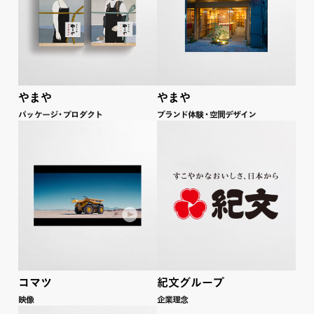
やまや
やまや
パ
ッ
ケー
ジ
・
プロダ
ク
ト
ブラ
ン
ド
体
験
・
空間デザイン
コマツ
紀文グループ
映像
企業理念