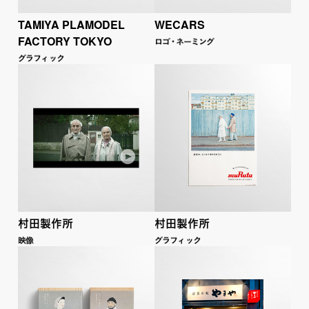
TAMIYA PLAMODEL
WECARS
FACTORY TOKYO
ロ
ゴ
・
ネーミ
ン
グ
グラフ
ィ
ッ
ク
村田製作所
村田製作所
映像
グラフ
ィ
ッ
ク