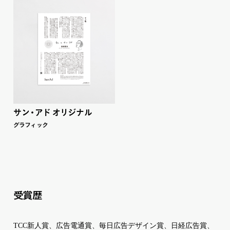
サ
ン
・
ア
ド
オ
リ
ジナル
グラフ
ィ
ッ
ク
受賞歴
TCC新人賞、広告電通賞、毎日広告デザイン賞、日経広告賞、