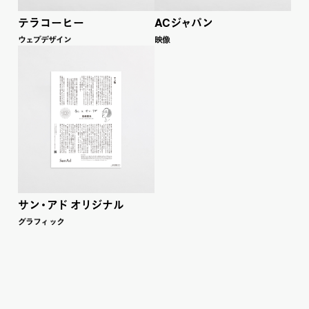
AC
テラコーヒー
ジ
ャ
パン
ウェブデザイン
映像
サ
ン
・
ア
ド
オ
リ
ジナル
グラフ
ィ
ッ
ク