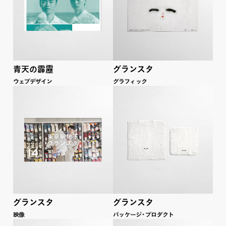
青天の霹靂
グランスタ
ウェブデザイン
グラフ
ィ
ッ
ク
グランスタ
グランスタ
映像
パ
ッ
ケー
ジ
・
プロダ
ク
ト