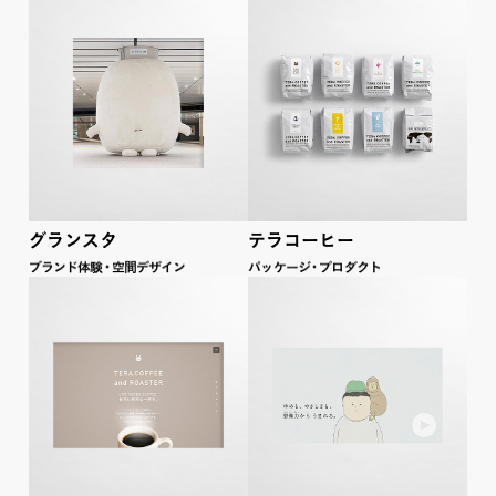
グランスタ
テラコーヒー
ブラ
ン
ド
体
験
・
空間デザイン
パ
ッ
ケー
ジ
・
プロダ
ク
ト