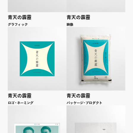
青天の霹靂
青天の霹靂
グラフ
ィ
ッ
ク
映像
青天の霹靂
青天の霹靂
ロ
ゴ
・
ネーミ
ン
グ
パ
ッ
ケー
ジ
・
プロダ
ク
ト