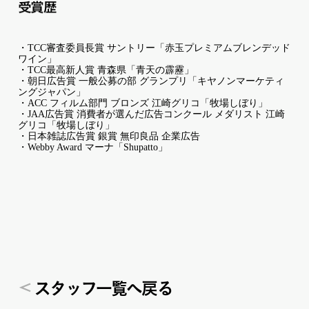
受賞歴
・TCC審査委員長賞 サントリー「赤玉プレミアムブレンデッド
ワイン」
・TCC最高新人賞 青森県「青天の霹靂」
・朝日広告賞 一般公募の部 グランプリ「キヤノンマーケティ
ングジャパン」
・ACC フィルム部門 ブロンズ 江崎グリコ「牧場しぼり」
・JAA広告賞 消費者が選んだ広告コンクール メダリスト 江崎
グリコ「牧場しぼり」
・日本雑誌広告賞 銀賞 無印良品 企業広告
・Webby Award マーナ「Shupatto」
ス
タ
ッ
フ一覧へ戻る