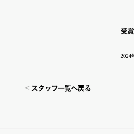
受賞
2024
ス
タ
ッ
フ一覧へ戻る