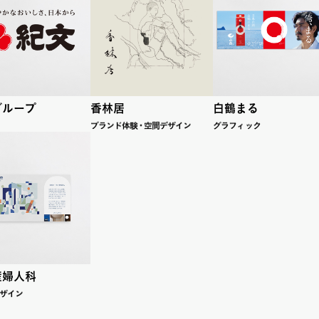
グループ
香林居
白鶴まる
ブラ
ン
ド
体
験
・
空間デザイン
グラフ
ィ
ッ
ク
産婦人科
ザイン