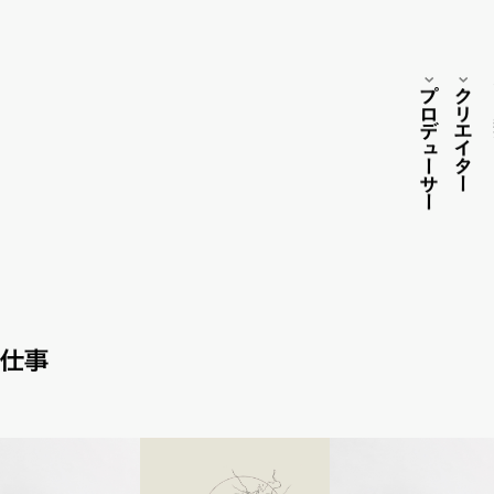
プロ
ク
リ
エイター
デ
ュ
ーサー
仕事