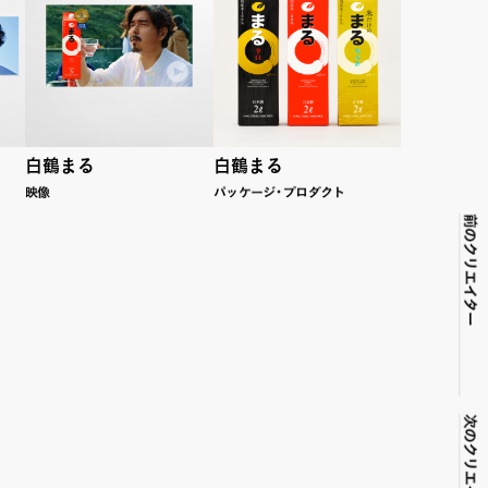
白鶴まる
白鶴まる
映像
パ
ッ
ケー
ジ
・
プロダ
ク
ト
前の
ク
リ
エイター
次の
ク
リ