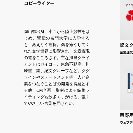
コピーライター
岡山県出身。小４から陸上競技をは
じめ、駅伝の名門大学に入学する
紀文
も、あえなく挫折。傷を癒やしてく
れた文学世界に影響され、文章表現
企業理念
の道をこころざす。主な担当クライ
アントはセイコー、東急不動産、川
崎重⼯業、紀⽂グループなど。タグ
ラインやステートメント等、人と企
業をつなぐことばの開発を得意とす
る他、CM企画、取材による編集ラ
イティングも数多く⼿がける。強く
てやさしい言葉を届けたい。
東野
ウェブデ