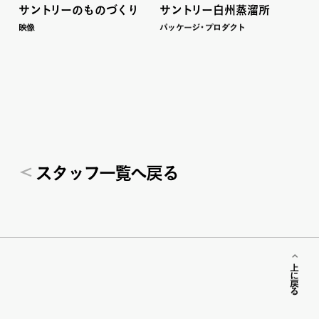
サ
ン
ト
リ
ーのもの
づ
く
り
サ
ン
ト
リ
ー白州蒸溜所
映像
パ
ッ
ケー
ジ
・
プロダ
ク
ト
ス
タ
ッ
フ一覧へ戻る
上に戻る