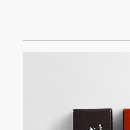
「小形羊羹
」