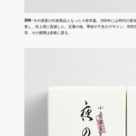
説
明
：
今や虎屋の代表商品となった小形羊羹。2008年には時代の
更し、売上増に貢献した。定番の他、季節や干支のデザイン、羽田
等、その展開は多岐に渡る。