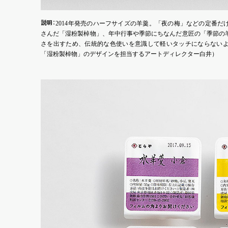
説
明
：
2014年発売のハーフサイズの羊羹。「夜の梅」などの定番
さんだ「湿粉製棹物」、年中行事や季節にちなんだ意匠の「季節の
さを出すため、伝統的な色使いを意識して軽いタッチにならない
「湿粉製棹物」のデザインを担当するアートディレクター白井）
「水羊
・
夏羹
」
他