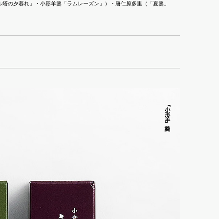
et（「エッフェル塔の夕暮れ」・小形羊羹「ラムレーズン」）・唐仁原多里（「夏羹」
「小形羊羹
」