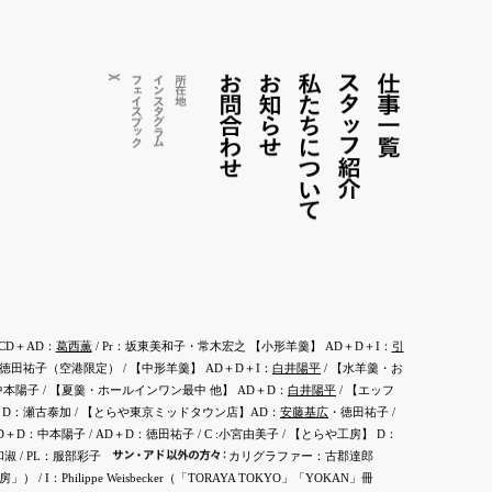
お問合わせ
お知らせ
私たちについて
ス
仕事一覧
X
フェイス
インス
所在地
タ
タ
ッ
グ
ブ
ラ
ッ
フ紹介
ム
ク
CD＋AD：
葛西薫
/ Pr：坂東美和子・常木宏之 【小形羊羹】 AD＋D＋I：
引
田祐子（空港限定） / 【中形羊羹】 AD＋D＋I：
白井陽平
/ 【水羊羹・お
中本陽子 / 【夏羹・ホールインワン最中 他】 AD＋D：
白井陽平
/ 【エッフ
＋D：瀬古泰加 / 【とらや東京ミッドタウン店】AD：
安藤基広
・徳田祐子 /
 AD＋D：中本陽子 / AD＋D：徳田祐子 / C :小宮由美子 / 【とらや工房】 D：
サ
ン
・
ア
ド
以外の方
々
：
和淑 / PL：服部彩子
カリグラファー：古郡達郎
：Philippe Weisbecker（「TORAYA TOKYO」「YOKAN」冊