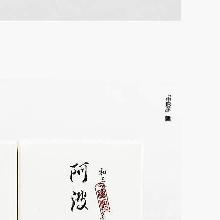
「中形羊羹
」