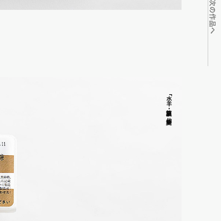
次の作品へ
「水羊
・
夏羹
」
他