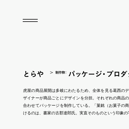
とらや
パ
ッ
ケー
ジ
・
プロダ
制作
物
：
虎屋の商品展開は多岐にわたるため、全体を見る葛西の
ザイナーが商品ごとにデザインを分担。それぞれの商品
合わせてパッケージを制作している。「菓銘（お菓子の
けるのは、書家の古郡達郎氏。実直そのものという印象の