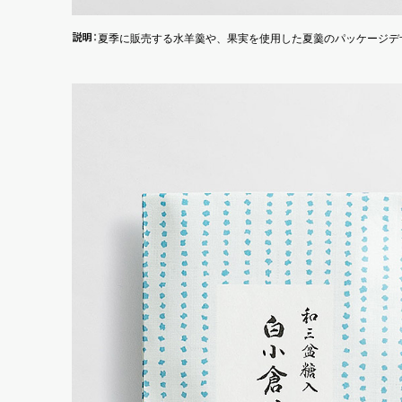
説
明
：
夏季に販売する水羊羹や、果実を使用した夏羹のパッケージデ