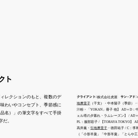
ク
ト
ディレクションのもと、複数のデ
クライア
ン
ト
：
サ
ン
・
ア
ド
：
株式会社虎屋
地摩里子
（干支）・中本陽子（季節）・徳
の味わいやコンセプト、季節感に
汁粉・「YOKAN」冊子 他】 AD＋D：
商品名）」の筆文字をすべて手掛
ェル塔の夕暮れ・ラムレーズン】 / AD
字だ。
PL：服部彩子 / 【TORAYA TOKYO】
高井薫・
引地摩里子
・徳田祐子 / C：李
（「小形羊羹」「中形羊羹」「とらや工房」） / I