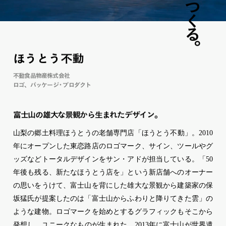
つ
く
る
。
ほ
う
と
う
不動
不動食品物産株式会社
ロゴ
パ
ッ
ケー
ジ
・
プロダ
ク
ト
富士山の雄大な景観から生まれたデザイン
。
山梨の郷土料理ほうとうの老舗専門店「ほうとう不動」。2010
年にオープンした東恋路店のロゴマーク、サイン、ツールやグ
ッズなどトータルデザインをサン・アドが担当している。「50
年後も残る、新たなほうとう店を」という新店舗へのオーナー
の思いをうけて、富士山を背にした雄大な景観から建築家の保
坂猛氏が提案したのは「富士山からふわりと降りてきた雲」の
ような建物。ロゴマークを始めとするグラフィックもそこから
発想し、ユニークなものが生まれた。2013年に富士山が世界遺