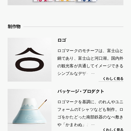
制作物
ロゴ
ロゴマークのモチーフは、富士山と
鍋であり、富士山と河口湖。国内外
の観光客が共通してイメージできる
シンプルなデザインに。ロゴタイプ
く
わ
し
く
見る
は、ほうとうの中の煮崩れた野菜を
感じさせるような丸みのある書体を
パ
ッ
ケー
ジ
・
プロダ
ク
ト
選んだ。
ロゴマークを基調に、のれんやユニ
フォームのTシャツなども制作。ロ
ゴをかたどった南部鉄器のなべ敷き
や「かまわぬ」とコラボレーション
く
わ
し
く
見る