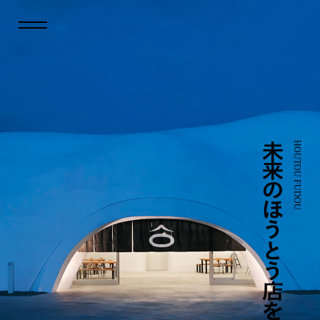
未
HOUTOU FUDOU
来
の
ほ
う
と
う
店
を