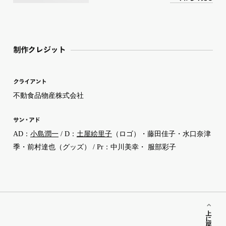
したオリジナル手ぬぐいなどのグッ
ズは店頭でも購入できる。
制作クレ
ジ
ッ
ト
クライア
ン
ト
不動食品物産株式会社
サ
ン
・
ア
ド
AD：
小島潤一
/ D：
土屋絵里子
（ロゴ）・藤田佳子・水口奈津
季・前村達也（グッズ） / Pr：中川美幸・ 服部彩子
上に戻る