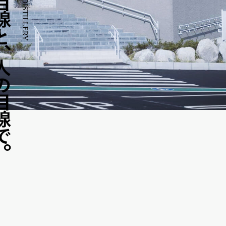
目
線
と
、
人
の
目
線
で
。