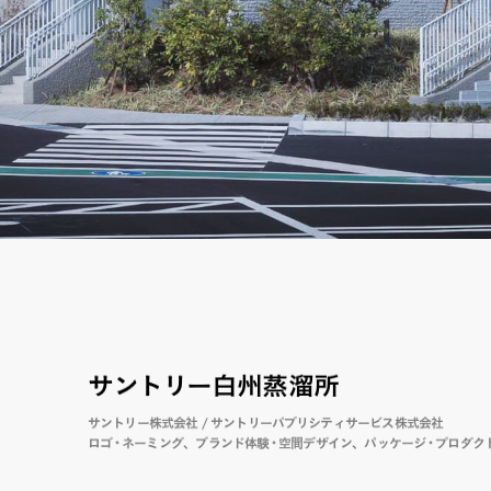
サ
ン
ト
リ
ー白州蒸溜所
サ
ン
ト
リ
ー株式会社 / サ
ン
ト
リ
ーパ
ブ
リ
シティサービス株式会社
ロ
ゴ
・
ネーミ
ン
グ
ブラ
ン
ド
体
験
・
空間デザイン
パ
ッ
ケー
ジ
・
プロダ
ク