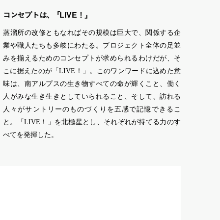
LIVE
コンセ
プ
ト
は
、
「
！
」
蒸溜所の改修ともなればその規模は巨大で、関係する企
業や職人たちも多岐にわたる。プロジェクト全体の足並
みを揃えるためのコンセプトが求められるわけだが、そ
こに据えたのが「LIVE！」。このワンワードに込めた意
味は、南アルプスの生き物すべての命が輝くこと、働く
人がみな生き生きとしていられること、そして、訪れる
人々がサントリーのものづくりを五感で記憶できるこ
と。「LIVE！」を北極星とし、それぞれが持てる力のす
べてを発揮した。