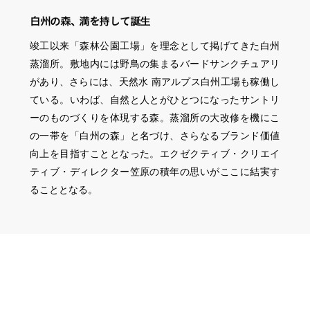
白州の森
、
満を
持
し
て誕生
竣工以来「森林公園工場」を理念として掲げてきた白州
蒸溜所。敷地内には野鳥の集まるバードサンクチュアリ
があり、さらには、天然水 南アルプス白州工場も稼働し
ている。いわば、自然と人とがひとつになったサントリ
ーのものづくりを体現する森。蒸溜所の大改修を機にこ
の一帯を「白州の森」と名づけ、さらなるブランド価値
向上を目指すこととなった。エクゼクティブ・クリエイ
ティブ・ディレクター笠原の積年の思いがここに結実す
ることとなる。