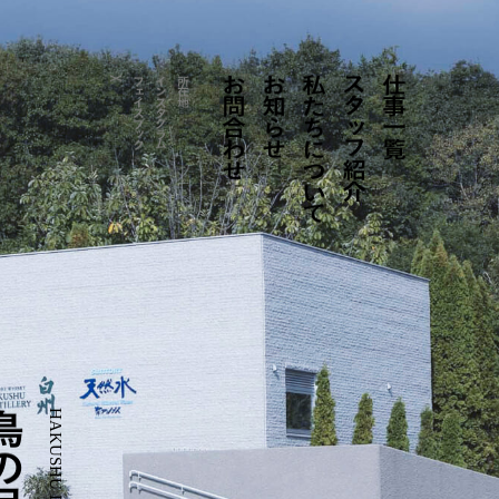
お問合わせ
お知らせ
私たちについて
ス
仕事一覧
X
フェイス
インス
所在地
タ
タ
ッ
グ
ブ
ラ
ッ
フ紹介
ム
ク
鳥
HAKUSHU DISTILLERY
の