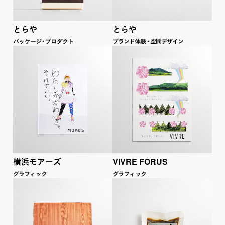
とらや
とらや
パ
ッ
ケー
ジ
・
プロダ
ク
ト
ブラ
ン
ド
体
験
・
空間デザイン
VIVRE FORUS
横浜モアーズ
グラフ
ィ
ッ
ク
グラフ
ィ
ッ
ク