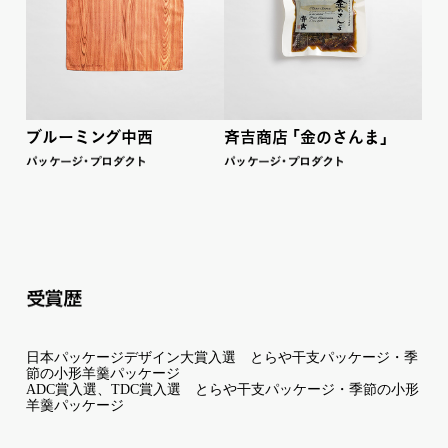
ブルーミ
ン
グ中西
斉吉商
店
「金のさんま
」
パ
ッ
ケー
ジ
・
プロダ
ク
ト
パ
ッ
ケー
ジ
・
プロダ
ク
ト
受賞歴
日本パッケージデザイン大賞入選 とらや干支パッケージ・季
節の小形羊羹パッケージ
ADC賞入選、TDC賞入選 とらや干支パッケージ・季節の小形
羊羹パッケージ