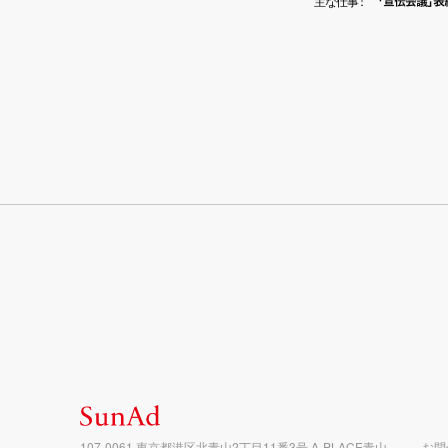
「宣伝会議
」
表
主な仕
事
：
107-0061 東京都港区北青山2丁目11番3号 A-PLACE青山
お問