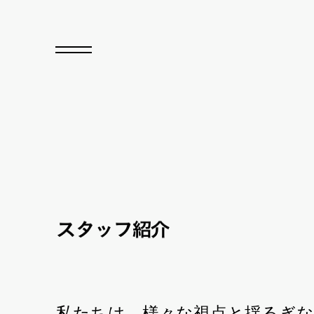
ス
タ
ッ
フ紹介
私たちは、様々な視点と揺るぎな