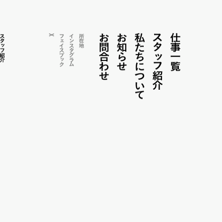
お問合わせ
お知らせ
私たちについて
ス
仕事一覧
ス
X
フェイス
インス
所在地
タ
タ
ッ
フ紹介
タ
ッ
グ
ブ
ラ
ッ
フ紹介
ム
ク