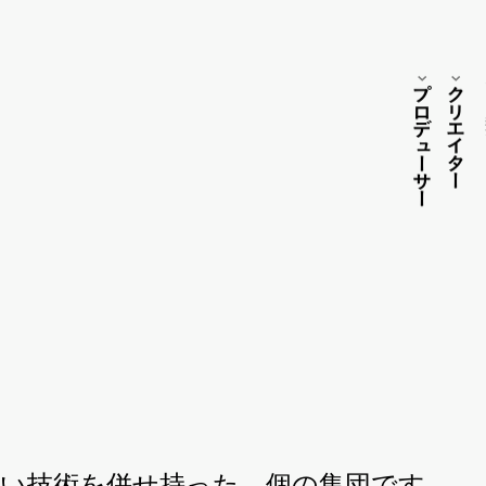
プロ
ク
リ
エイター
デ
ュ
ーサー
い技術を併せ持った、個の集団です。