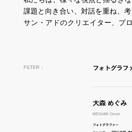
課題と向き合い、対話を重ね、
サン・アドのクリエイター、プ
：
FILTER
フ
ォ
ト
グラフ
大森 めぐみ
MEGUMI Omori
フォトグラファー