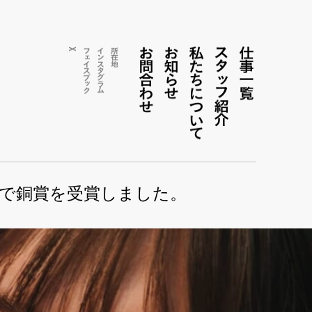
お問合わせ
お知らせ
私たちについて
ス
仕事一覧
X
フェイス
インス
所在地
タ
タ
ッ
グ
ブ
ラ
ッ
フ紹介
ム
ク
AWARDSで銅賞を受賞しました。