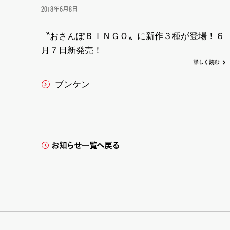
2018年6月8日
〝おさんぽＢＩＮＧＯ〟に新作３種が登場！６
月７日新発売！
詳
し
く
読む
ブンケン
お知らせ一覧へ戻る