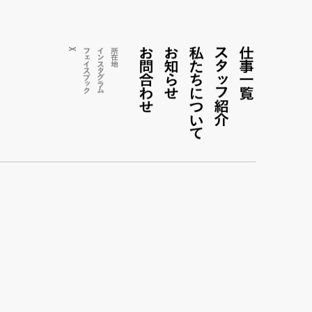
お問合わせ
お知らせ
私たちについて
ス
仕事一覧
X
フェイス
インス
所在地
タ
タ
ッ
グ
ブ
ラ
ッ
フ紹介
ム
ク
。