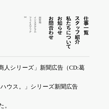
お問合わせ
お知らせ
私たちについて
ス
仕事一覧
X
フェイス
インス
所在地
タ
タ
ッ
グ
ブ
ラ
ッ
フ紹介
ム
ク
商人シリーズ」新聞広告（CD:葛
水ハウス。」シリーズ新聞広告
た。